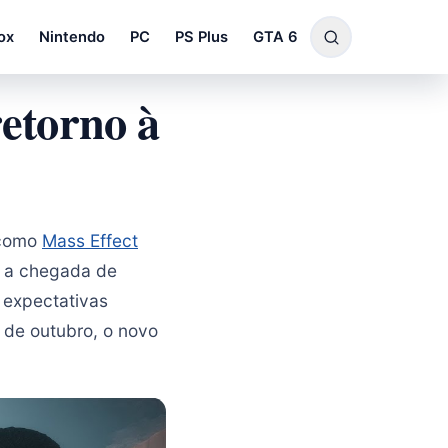
ox
Nintendo
PC
PS Plus
GTA 6
etorno à
 como
Mass Effect
, a chegada de
 expectativas
 de outubro, o novo