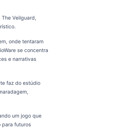
 The Veilguard,
ístico.
em, onde tentaram
BioWare se concentra
es e narrativas
e faz do estúdio
camaradagem,
iando um jogo que
 para futuros