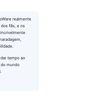
ioWare realmente
dos fãs, e os
 incrivelmente
amaradagem,
lidade.
 dar tempo ao
o do mundo
.