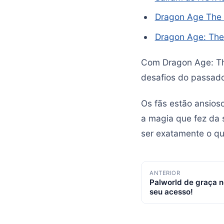
Dragon Age The 
Dragon Age: The V
Com Dragon Age: The
desafios do passado
Os fãs estão ansioso
a magia que fez da 
ser exatamente o q
Navegação
ANTERIOR
Palworld de graça n
de
seu acesso!
posts