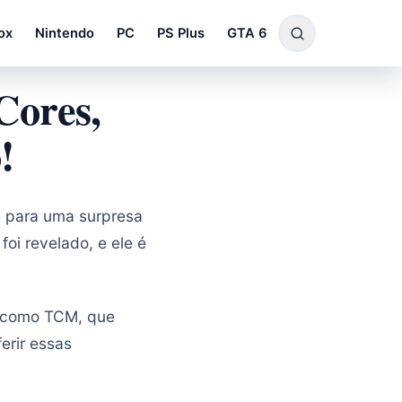
ox
Nintendo
PC
PS Plus
GTA 6
Cores,
!
e para uma surpresa
foi revelado, e ele é
 como TCM, que
erir essas