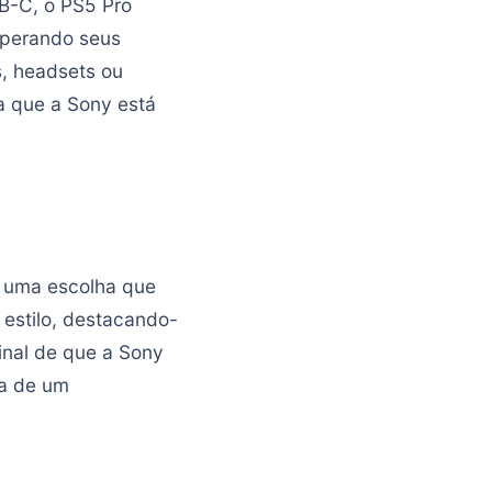
B-C, o PS5 Pro
sperando seus
s, headsets ou
a que a Sony está
, uma escolha que
 estilo, destacando-
inal de que a Sony
ta de um