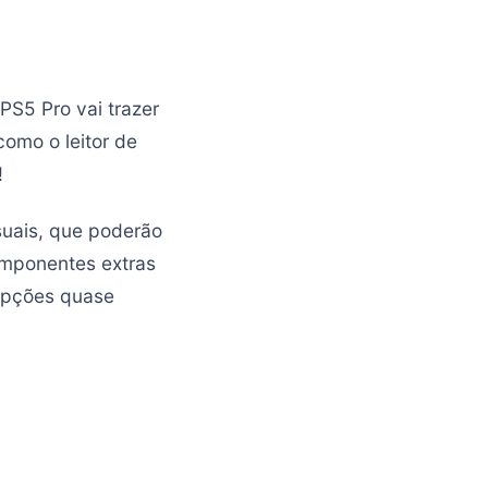
PS5 Pro vai trazer
omo o leitor de
!
suais, que poderão
omponentes extras
 opções quase