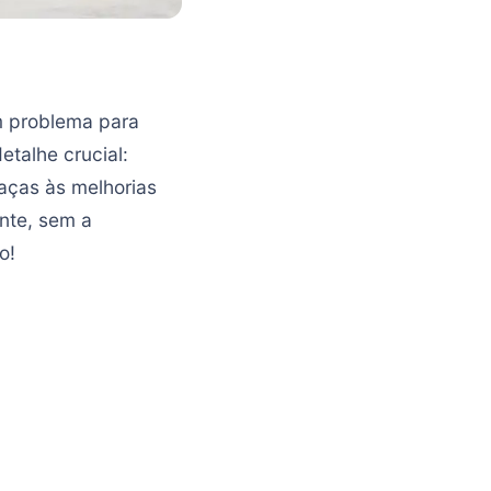
m problema para
talhe crucial:
aças às melhorias
ente, sem a
o!