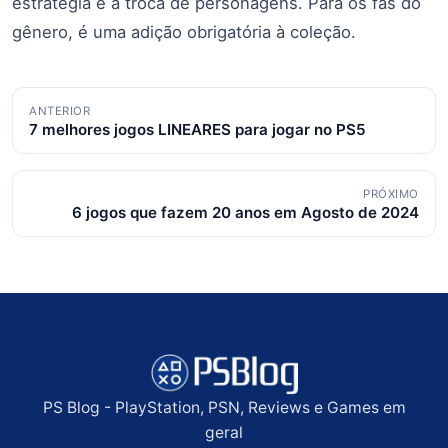
estratégia e a troca de personagens. Para os fãs do
gênero, é uma adição obrigatória à coleção.
Navegação
ANTERIOR
7 melhores jogos LINEARES para jogar no PS5
de
posts
PRÓXIMO
6 jogos que fazem 20 anos em Agosto de 2024
PS Blog - PlayStation, PSN, Reviews e Games em
geral