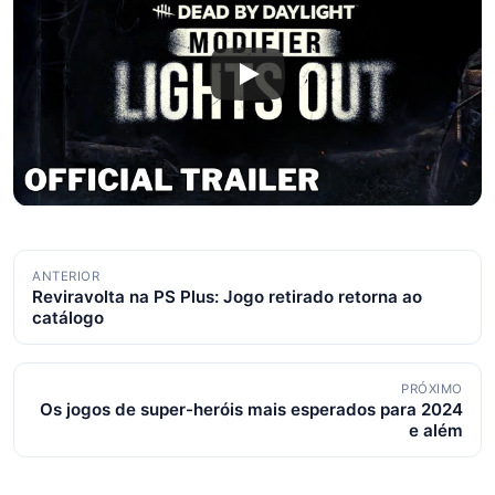
Navegação
ANTERIOR
Reviravolta na PS Plus: Jogo retirado retorna ao
de
catálogo
posts
PRÓXIMO
Os jogos de super-heróis mais esperados para 2024
e além