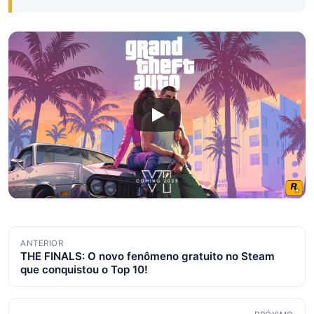
Navegação
ANTERIOR
THE FINALS: O novo fenômeno gratuito no Steam
de
que conquistou o Top 10!
posts