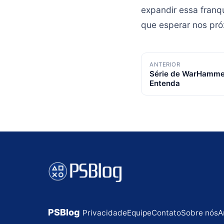
expandir essa franq
que esperar nos pró
Navegação
ANTERIOR
Série de WarHamme
de
Entenda
posts
PSBlog
Privacidade
Equipe
Contato
Sobre nós
A