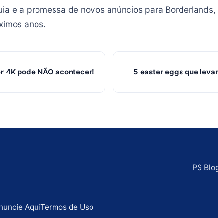
uia e a promessa de novos anúncios para Borderlands, 
ximos anos.
r 4K pode NÃO acontecer!
5 easter eggs que leva
PS Blo
nuncie Aqui
Termos de Uso