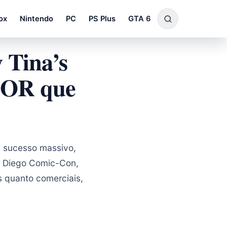
ox
Nintendo
PC
PS Plus
GTA 6
 Tina’s
IOR que
m sucesso massivo,
n Diego Comic-Con,
s quanto comerciais,