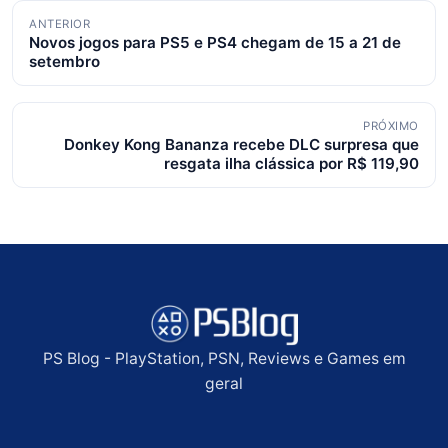
Navegação
ANTERIOR
Novos jogos para PS5 e PS4 chegam de 15 a 21 de
de
setembro
posts
PRÓXIMO
Donkey Kong Bananza recebe DLC surpresa que
resgata ilha clássica por R$ 119,90
PS Blog - PlayStation, PSN, Reviews e Games em
geral