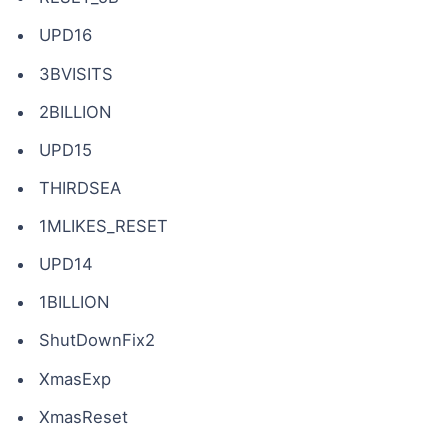
UPD16
3BVISITS
2BILLION
UPD15
THIRDSEA
1MLIKES_RESET
UPD14
1BILLION
ShutDownFix2
XmasExp
XmasReset