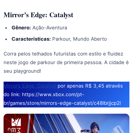
Mirror’s Edge: Catalyst
Gênero:
Ação-Aventura
Características:
Parkour, Mundo Aberto
Corra pelos telhados futuristas com estilo e fluidez
neste jogo de parkour de primeira pessoa. A cidade é
seu playground!
Mirror’s Edge: Catalyst
por apenas R$ 3,45 através
do link: https://www.xbox.com/pt-
br/games/store/mirrors-edge-catalyst/c48lbrjjcp2l