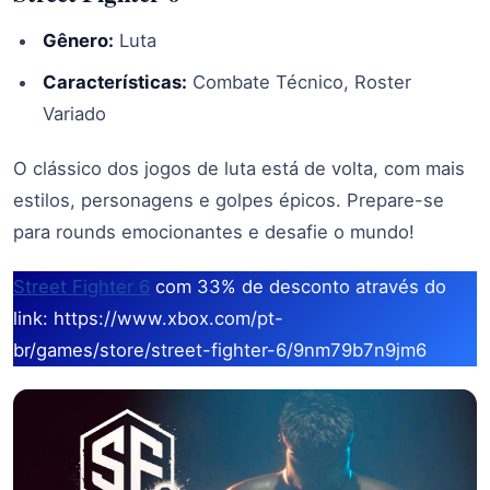
Gênero:
Luta
Características:
Combate Técnico, Roster
Variado
O clássico dos jogos de luta está de volta, com mais
estilos, personagens e golpes épicos. Prepare-se
para rounds emocionantes e desafie o mundo!
Street Fighter 6
com 33% de desconto através do
link: https://www.xbox.com/pt-
br/games/store/street-fighter-6/9nm79b7n9jm6