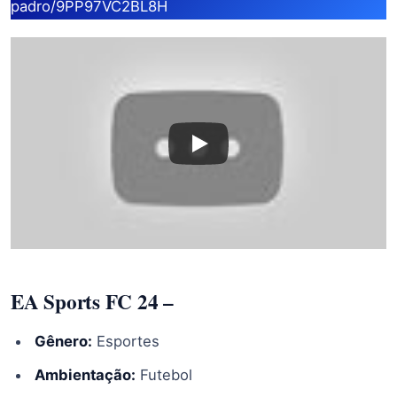
padro/9PP97VC2BL8H
EA Sports FC 24
–
Gênero:
Esportes
Ambientação:
Futebol