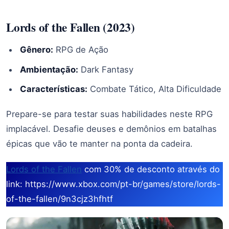
Lords of the Fallen (2023)
Gênero:
RPG de Ação
Ambientação:
Dark Fantasy
Características:
Combate Tático, Alta Dificuldade
Prepare-se para testar suas habilidades neste RPG
implacável. Desafie deuses e demônios em batalhas
épicas que vão te manter na ponta da cadeira.
Lords of the Fallen
com 30% de desconto através do
link: https://www.xbox.com/pt-br/games/store/lords-
of-the-fallen/9n3cjz3hfhtf