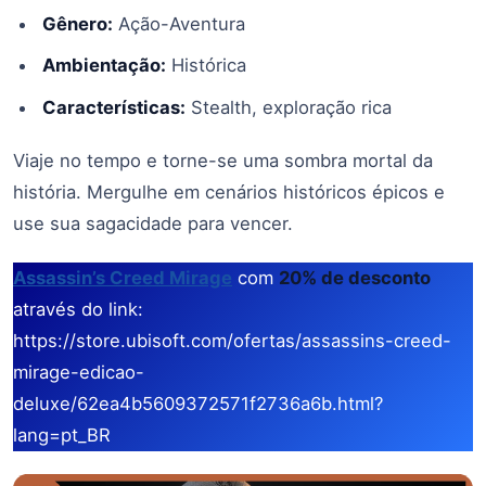
Gênero:
Ação-Aventura
Ambientação:
Histórica
Características:
Stealth, exploração rica
Viaje no tempo e torne-se uma sombra mortal da
história. Mergulhe em cenários históricos épicos e
use sua sagacidade para vencer.
Assassin’s Creed Mirage
com
20% de desconto
através do link:
https://store.ubisoft.com/ofertas/assassins-creed-
mirage-edicao-
deluxe/62ea4b5609372571f2736a6b.html?
lang=pt_BR