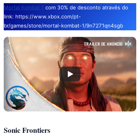
Mortal Kombat 1
com 30% de desconto através do
link: https://www.xbox.com/pt-
br/games/store/mortal-kombat-1/9n7271qn4sgb
Sonic Frontiers