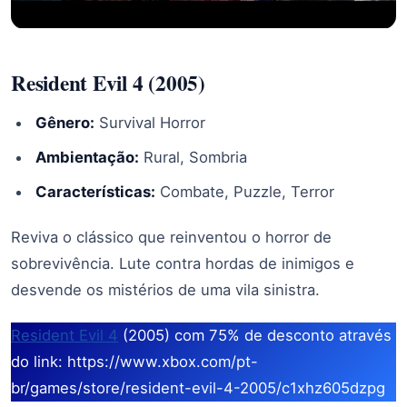
Resident Evil 4 (2005)
Gênero:
Survival Horror
Ambientação:
Rural, Sombria
Características:
Combate, Puzzle, Terror
Reviva o clássico que reinventou o horror de
sobrevivência. Lute contra hordas de inimigos e
desvende os mistérios de uma vila sinistra.
Resident Evil 4
(2005) com 75% de desconto através
do link: https://www.xbox.com/pt-
br/games/store/resident-evil-4-2005/c1xhz605dzpg