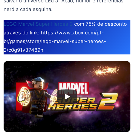
salvar o universo LEGO! Ação, humor e referências
nerd a cada esquina.
LEGO Marvel Super Heroes 2
com 75% de desconto
através do link: https://www.xbox.com/pt-
br/games/store/lego-marvel-super-heroes-
2/c0g91v37489h