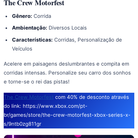
The Crew Motorfest
Gênero:
Corrida
Ambientação:
Diversos Locais
Características:
Corridas, Personalização de
Veículos
Acelere em paisagens deslumbrantes e compita em
corridas intensas. Personalize seu carro dos sonhos
e torne-se o rei das pistas!
The Crew Motorfest
com 40% de desconto através
do link: https://www.xbox.com/pt-
br/games/store/the-crew-motorfest-xbox-series-x-
s/9ntb0zg811gr