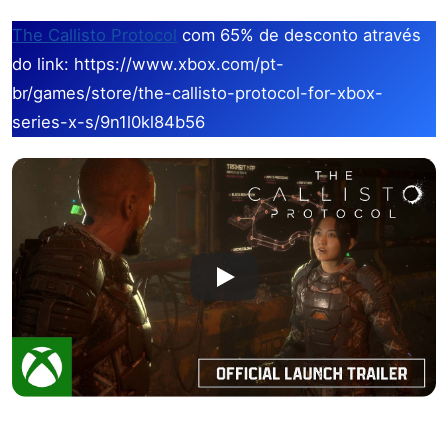
The Callisto Protocol
com 65% de desconto através
do link: https://www.xbox.com/pt-
br/games/store/the-callisto-protocol-for-xbox-
series-x-s/9n1l0kl84b56