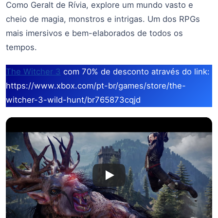
Como Geralt de Rívia, explore um mundo vasto e
cheio de magia, monstros e intrigas. Um dos RPGs
mais imersivos e bem-elaborados de todos os
tempos.
The Witcher 3
com 70% de desconto através do link:
https://www.xbox.com/pt-br/games/store/the-
witcher-3-wild-hunt/br765873cqjd