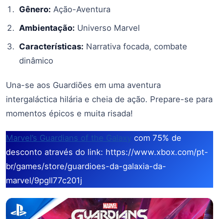
Gênero:
Ação-Aventura
Ambientação:
Universo Marvel
Características:
Narrativa focada, combate
dinâmico
Una-se aos Guardiões em uma aventura
intergaláctica hilária e cheia de ação. Prepare-se para
momentos épicos e muita risada!
Marvel’s Guardians of the Galaxy
com 75% de
desconto através do link: https://www.xbox.com/pt-
br/games/store/guardioes-da-galaxia-da-
marvel/9pgll77c201j