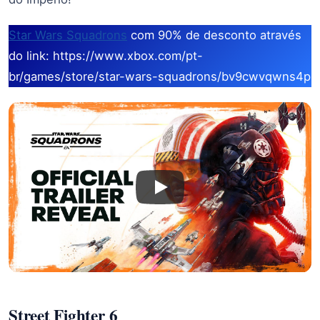
Star Wars Squadrons
com 90% de desconto através
do link: https://www.xbox.com/pt-
br/games/store/star-wars-squadrons/bv9cwvqwns4p
Street Fighter 6