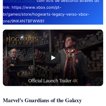
Hogwarts Legacy
com 50% de desconto através do
link: https://www.xbox.com/pt-
br/games/store/hogwarts-legacy-verso-xbox-
one/9NK4NTBFWW81
Marvel’s Guardians of the Galaxy