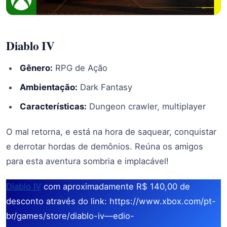
Diablo IV
Gênero:
RPG de Ação
Ambientação:
Dark Fantasy
Características:
Dungeon crawler, multiplayer
O mal retorna, e está na hora de saquear, conquistar
e derrotar hordas de demônios. Reúna os amigos
para esta aventura sombria e implacável!
Diablo IV
com aproximadamente R$ 140,00 de
desconto através do link: https://www.xbox.com/pt-
br/games/store/diablo-iv—edio-