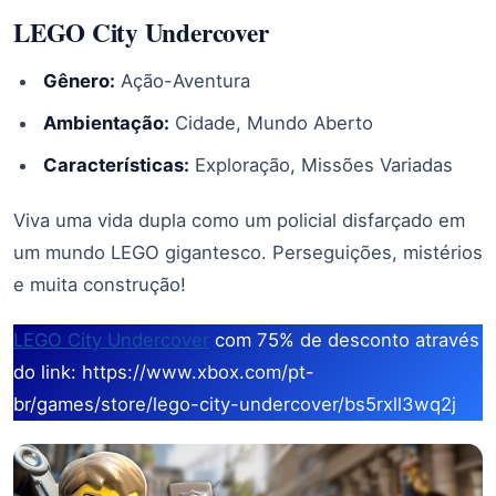
LEGO City Undercover
Gênero:
Ação-Aventura
Ambientação:
Cidade, Mundo Aberto
Características:
Exploração, Missões Variadas
Viva uma vida dupla como um policial disfarçado em
um mundo LEGO gigantesco. Perseguições, mistérios
e muita construção!
LEGO City Undercover
com 75% de desconto através
do link: https://www.xbox.com/pt-
br/games/store/lego-city-undercover/bs5rxll3wq2j