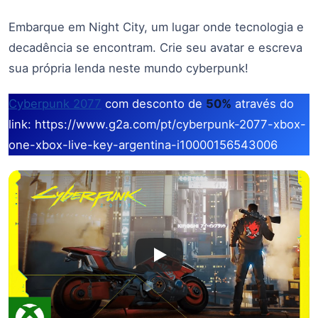
Embarque em Night City, um lugar onde tecnologia e
decadência se encontram. Crie seu avatar e escreva
sua própria lenda neste mundo cyberpunk!
Cyberpunk 2077
com desconto de
50%
através do
link: https://www.g2a.com/pt/cyberpunk-2077-xbox-
one-xbox-live-key-argentina-i10000156543006