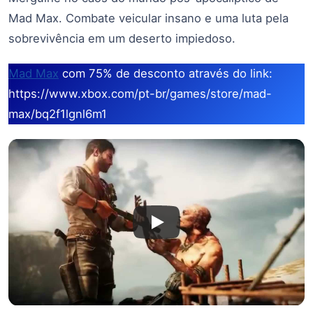
Mad Max. Combate veicular insano e uma luta pela
sobrevivência em um deserto impiedoso.
Mad Max
com 75% de desconto através do link:
https://www.xbox.com/pt-br/games/store/mad-
max/bq2f1lgnl6m1