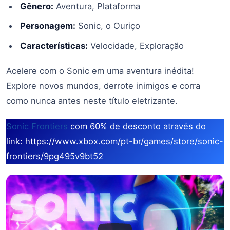
Gênero:
Aventura, Plataforma
Personagem:
Sonic, o Ouriço
Características:
Velocidade, Exploração
Acelere com o Sonic em uma aventura inédita!
Explore novos mundos, derrote inimigos e corra
como nunca antes neste título eletrizante.
Sonic Frontiers
com 60% de desconto através do
link: https://www.xbox.com/pt-br/games/store/sonic-
frontiers/9pg495v9bt52