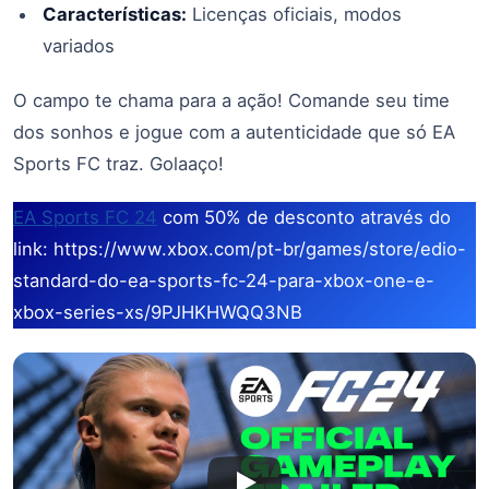
Características:
Licenças oficiais, modos
variados
O campo te chama para a ação! Comande seu time
dos sonhos e jogue com a autenticidade que só EA
Sports FC traz. Golaaço!
EA Sports FC 24
com 50% de desconto através do
link: https://www.xbox.com/pt-br/games/store/edio-
standard-do-ea-sports-fc-24-para-xbox-one-e-
xbox-series-xs/9PJHKHWQQ3NB