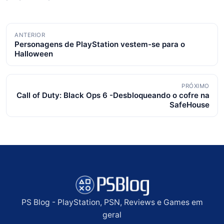
Navegação
ANTERIOR
Personagens de PlayStation vestem-se para o
de
Halloween
posts
PRÓXIMO
Call of Duty: Black Ops 6 -Desbloqueando o cofre na
SafeHouse
PS Blog - PlayStation, PSN, Reviews e Games em
geral