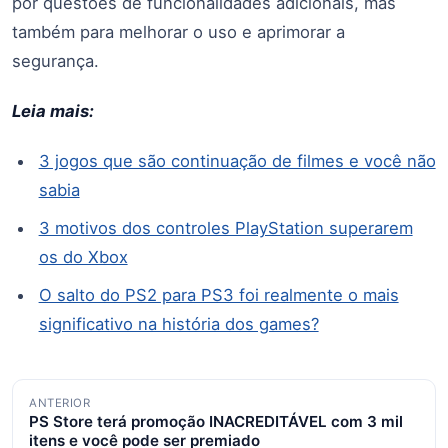
por questões de funcionalidades adicionais, mas
também para melhorar o uso e aprimorar a
segurança.
Leia mais:
3 jogos que são continuação de filmes e você não
sabia
3 motivos dos controles PlayStation superarem
os do Xbox
O salto do PS2 para PS3 foi realmente o mais
significativo na história dos games?
Navegação
ANTERIOR
PS Store terá promoção INACREDITÁVEL com 3 mil
de
itens e você pode ser premiado