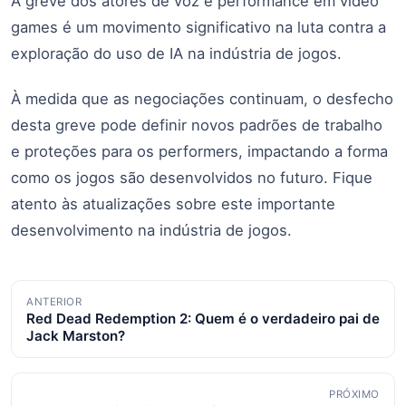
A greve dos atores de voz e performance em video
games é um movimento significativo na luta contra a
exploração do uso de IA na indústria de jogos.
À medida que as negociações continuam, o desfecho
desta greve pode definir novos padrões de trabalho
e proteções para os performers, impactando a forma
como os jogos são desenvolvidos no futuro. Fique
atento às atualizações sobre este importante
desenvolvimento na indústria de jogos.
Navegação
ANTERIOR
Red Dead Redemption 2: Quem é o verdadeiro pai de
de
Jack Marston?
posts
PRÓXIMO