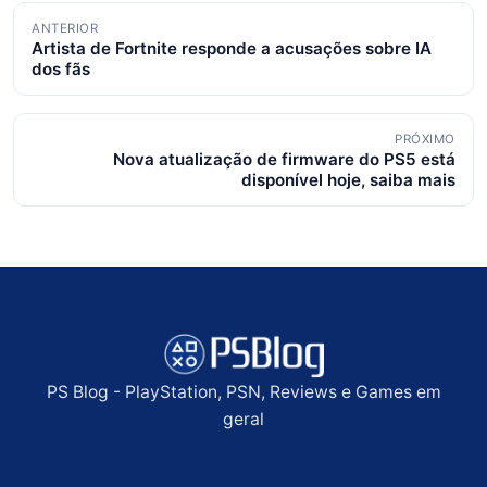
Navegação
ANTERIOR
Artista de Fortnite responde a acusações sobre IA
de
dos fãs
posts
PRÓXIMO
Nova atualização de firmware do PS5 está
disponível hoje, saiba mais
PS Blog - PlayStation, PSN, Reviews e Games em
geral