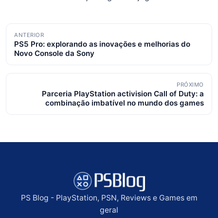
Navegação
ANTERIOR
PS5 Pro: explorando as inovações e melhorias do
de
Novo Console da Sony
posts
PRÓXIMO
Parceria PlayStation activision Call of Duty: a
combinação imbatível no mundo dos games
PS Blog - PlayStation, PSN, Reviews e Games em
geral