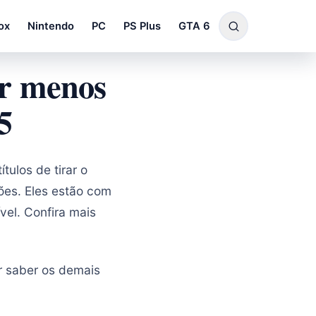
ox
Nintendo
PC
PS Plus
GTA 6
or menos
5
tulos de tirar o
ões. Eles estão com
vel. Confira mais
r saber os demais