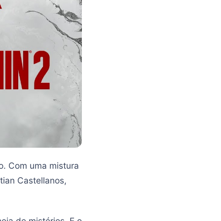
o. Com uma mistura
tian Castellanos,
eia de mistérios. E o