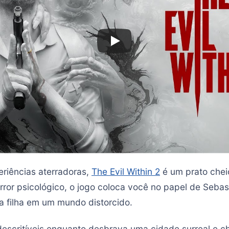
eriências aterradoras,
The Evil Within 2
é um prato chei
rror psicológico, o jogo coloca você no papel de Sebas
a filha em um mundo distorcido.
descritíveis enquanto desbrava uma cidade surreal e ch