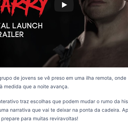
grupo de jovens se vê preso em uma ilha remota, onde
 à medida que a noite avança.
interativo traz escolhas que podem mudar o rumo da his
uma narrativa que vai te deixar na ponta da cadeira. A
 prepare para muitas reviravoltas!