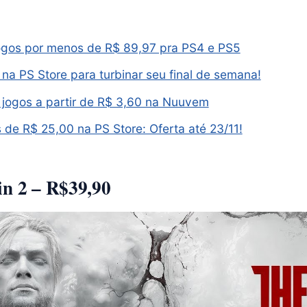
ogos por menos de R$ 89,97 pra PS4 e PS5
 na PS Store para turbinar seu final de semana!
4 jogos a partir de R$ 3,60 na Nuuvem
de R$ 25,00 na PS Store: Oferta até 23/11!
in 2 – R$39,90