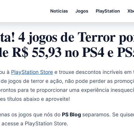
Notícias
Jogos
PlayStation
Xb
ta! 4 jogos de Terror p
de R$ 55,93 no PS4 e PS
gou à
PlayStation Store
e trouxe descontos incríveis em tí
ã de jogos de terror e ação, não pode perder as promoç
prontos para te proporcionar uma experiência inesquecí
s títulos abaixo e aproveite!
enas os jogos que nós do
PS Blog
separamos. Se quise
acesse a PlayStation Store.