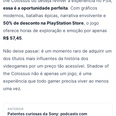
the Colossus ou deseja reviver a experiência no PS4,
essa é a oportunidade perfeita
. Com gráficos
modernos, batalhas épicas, narrativa envolvente e
50% de desconto na PlayStation Store
, o jogo
oferece horas de exploração e emoção por apenas
R$ 57,45
.
Não deixe passar: é um momento raro de adquirir um
dos títulos mais influentes da história dos
videogames por um preço tão acessível. Shadow of
the Colossus não é apenas um jogo; é uma
experiência que todo gamer precisa viver ao menos
uma vez.
Navegação
ANTERIOR
Patentes curiosas da Sony: podcasts com