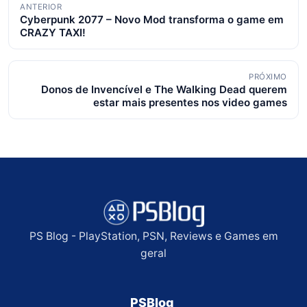
Navegação
ANTERIOR
Cyberpunk 2077 – Novo Mod transforma o game em
de
CRAZY TAXI!
posts
PRÓXIMO
Donos de Invencível e The Walking Dead querem
estar mais presentes nos video games
PS Blog - PlayStation, PSN, Reviews e Games em
geral
PSBlog