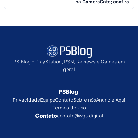
na GamersGate; confira
PS Blog - PlayStation, PSN, Reviews e Games em
geral
PSBlog
Privacidade
Equipe
Contato
Sobre nós
Anuncie Aqui
Termos de Uso
Contato
contato@wgs.digital