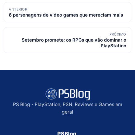
Navegação
ANTERIOR
6 personagens de video games que mereciam mais
de
posts
PRÓXIMO
Setembro promete: os RPGs que vão dominar o
PlayStation
PS Blog - PlayStation, PSN, Reviews e Games em
geral
PSBlog