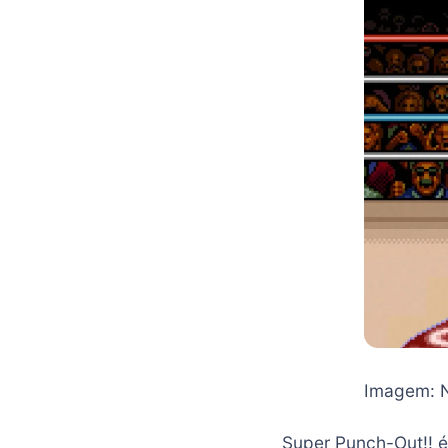
Imagem: 
Super Punch-Out!! é