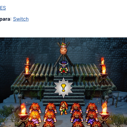
ES
para
:
Switch