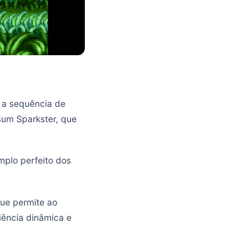
É a sequência de
sum Sparkster, que
mplo perfeito dos
que permite ao
iência dinâmica e