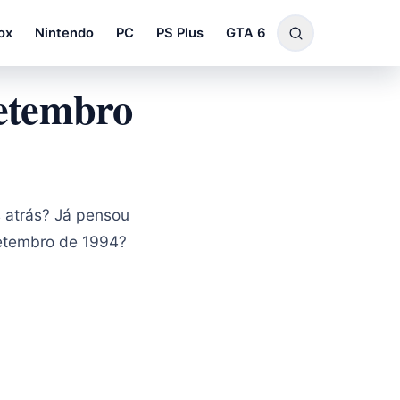
ox
Nintendo
PC
PS Plus
GTA 6
setembro
 atrás? Já pensou
etembro de 1994?