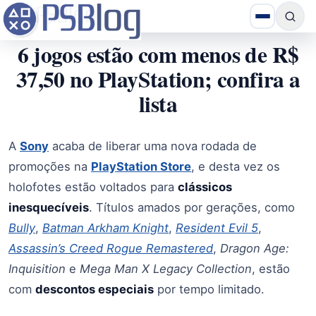
6 jogos estão com menos de R$
37,50 no PlayStation; confira a
lista
A
Sony
acaba de liberar uma nova rodada de
promoções na
PlayStation Store
, e desta vez os
holofotes estão voltados para
clássicos
inesquecíveis
. Títulos amados por gerações, como
Bully
,
Batman Arkham Knight
,
Resident Evil 5
,
Assassin’s Creed Rogue Remastered
,
Dragon Age:
Inquisition
e
Mega Man X Legacy Collection
, estão
com
descontos especiais
por tempo limitado.