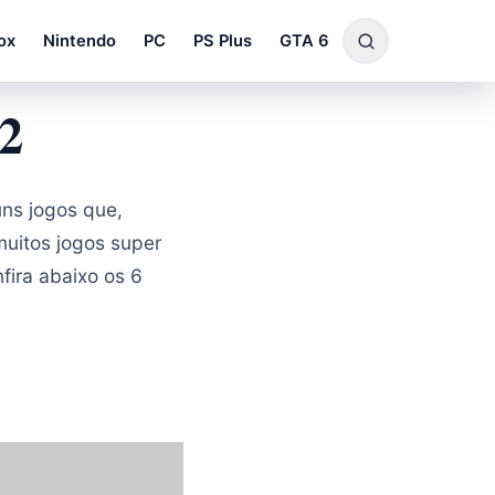
ox
Nintendo
PC
PS Plus
GTA 6
S2
uns jogos que,
uitos jogos super
fira abaixo os 6