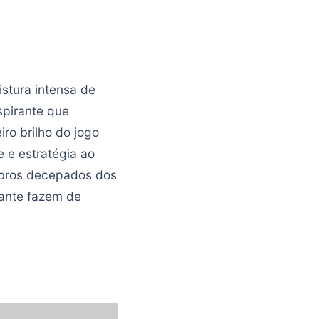
stura intensa de
spirante que
ro brilho do jogo
 e estratégia ao
mbros decepados dos
ante fazem de