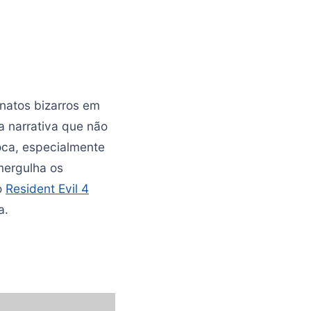
inatos bizarros em
 narrativa que não
oca, especialmente
mergulha os
o
Resident Evil 4
a.