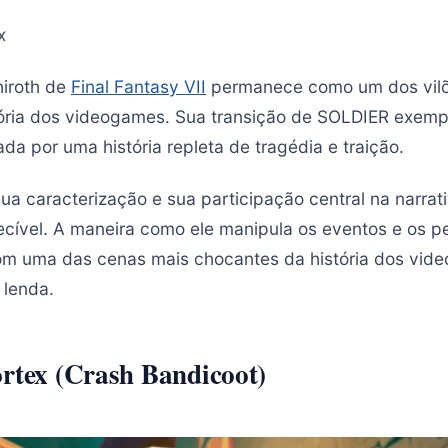
x
iroth de
Final Fantasy VII
permanece como um dos vilõ
ória dos videogames. Sua transição de SOLDIER exempl
da por uma história repleta de tragédia e traição.
ua caracterização e sua participação central na narra
cível. A maneira como ele manipula os eventos e os p
m uma das cenas mais chocantes da história dos video
 lenda.
ortex (Crash Bandicoot)