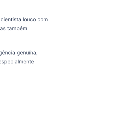
o cientista louco com
 mas também
gência genuína,
 especialmente