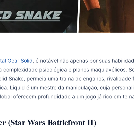
tal Gear Solid
, é notável não apenas por suas habilid
 complexidade psicológica e planos maquiavélicos. S
lid Snake, permeia uma trama de enganos, rivalidade f
ica. Liquid é um mestre da manipulação, cuja personal
global oferecem profundidade a um jogo já rico em tem
r (Star Wars Battlefront II)