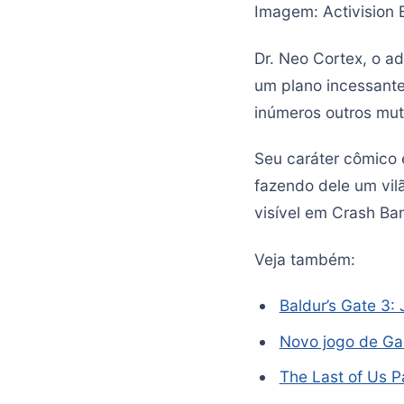
Imagem: Activision B
Dr. Neo Cortex, o a
um plano incessant
inúmeros outros mut
Seu caráter cômico 
fazendo dele um vil
visível em Crash Ban
Veja também:
Baldur’s Gate 3
Novo jogo de Ga
The Last of Us Pa