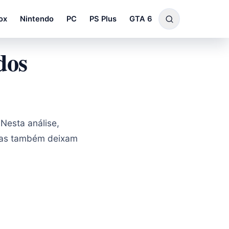
ox
Nintendo
PC
PS Plus
GTA 6
dos
Nesta análise,
 mas também deixam