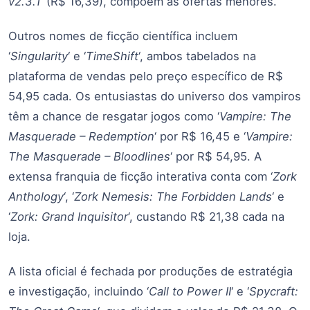
v2.3.1
‘ (R$ 16,39), compõem as ofertas menores.
Outros nomes de ficção científica incluem
‘
Singularity
‘ e ‘
TimeShift
‘, ambos tabelados na
plataforma de vendas pelo preço específico de R$
54,95 cada. Os entusiastas do universo dos vampiros
têm a chance de resgatar jogos como ‘
Vampire: The
Masquerade – Redemption
‘ por R$ 16,45 e ‘
Vampire:
The Masquerade – Bloodlines
‘ por R$ 54,95. A
extensa franquia de ficção interativa conta com ‘
Zork
Anthology
‘, ‘
Zork Nemesis: The Forbidden Lands
‘ e
‘
Zork: Grand Inquisitor
‘, custando R$ 21,38 cada na
loja.
A lista oficial é fechada por produções de estratégia
e investigação, incluindo ‘
Call to Power II
‘ e ‘
Spycraft: