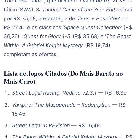
The Great Game
‘, que dividem o valor de R$ 21,38. O
tático ‘
SWAT 3: Tactical Game of the Year Edition
‘ sai
por R$ 35,68, a estratégia de ‘
Zeus + Poseidon
‘ por
R$ 27,45 e os clássicos ‘
Space Quest Collection
‘ (R$
36,26), ‘
Quest for Glory 1-5
‘ (R$ 35,68) e ‘
The Beast
Within: A Gabriel Knight Mystery
‘ (R$ 19,74)
completam as ofertas.
Lista de Jogos Citados (Do Mais Barato ao
Mais Caro)
Street Legal Racing: Redline v2.3.1
— R$ 16,39
Vampire: The Masquerade – Redemption
— R$
16,45
Street Legal 1: REVision
— R$ 16,49
The Beast Within: A Gabriel Knight Mystery
— R$