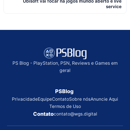
Ubisoft vai focar na jogos mundo aberto e live
service
PS Blog - PlayStation, PSN, Reviews e Games em
geral
PSBlog
Privacidade
Equipe
Contato
Sobre nós
Anuncie Aqui
Termos de Uso
Contato
contato@wgs.digital