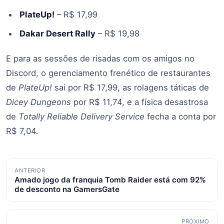
PlateUp!
– R$ 17,99
Dakar Desert Rally
– R$ 19,98
E para as sessões de risadas com os amigos no
Discord, o gerenciamento frenético de restaurantes
de
PlateUp!
sai por R$ 17,99, as rolagens táticas de
Dicey Dungeons
por R$ 11,74, e a física desastrosa
de
Totally Reliable Delivery Service
fecha a conta por
R$ 7,04.
Navegação
ANTERIOR
Amado jogo da franquia Tomb Raider está com 92%
de
de desconto na GamersGate
posts
PRÓXIMO