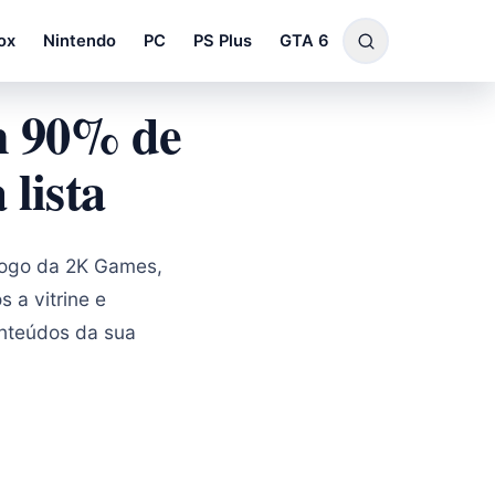
ox
Nintendo
PC
PS Plus
GTA 6
m 90% de
 lista
álogo da 2K Games,
 a vitrine e
onteúdos da sua