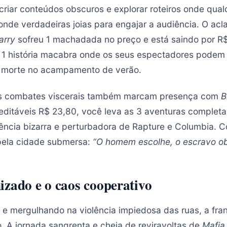
iar conteúdos obscuros e explorar roteiros onde qualqu
onde verdadeiras joias para engajar a audiência. O acl
arry
sofreu 1 machadada no preço e está saindo por R$
r 1 história macabra onde os seus espectadores podem
u morte no acampamento de verão.
 os combates viscerais também marcam presença com
B
reditáveis R$ 23,80, você leva as 3 aventuras completa
ncia bizarra e perturbadora de Rapture e Columbia. 
pela cidade submersa:
“O homem escolhe, o escravo o
izado e o caos cooperativo
e mergulhando na violência impiedosa das ruas, a fran
 A jornada sangrenta e cheia de reviravoltas de
Mafia 