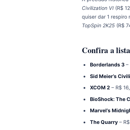
Civilization VI
(R$ 12
quiser dar 1 respir
TopSpin 2K25
(R$ 74
Confira a lis
Borderlands 3
– 
Sid Meier’s Civil
XCOM 2
– R$ 16
BioShock: The C
Marvel’s Midnig
The Quarry
– R$