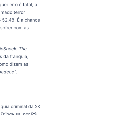
er erro é fatal, a
amado terror
 52,48. É a chance
 sofrer com as
ioShock: The
s da franquia,
Como dizem as
bedece”
.
quia criminal da 2K
Trilogy
sai por R$