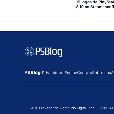
19 jogos de PlayStat
de
8,19 na Steam; confir
posts
PSBlog
Privacidade
Equipe
Contato
Sobre nós
A
WGS Provedor de Conteúdo Digital Ltda — CNPJ 41.631