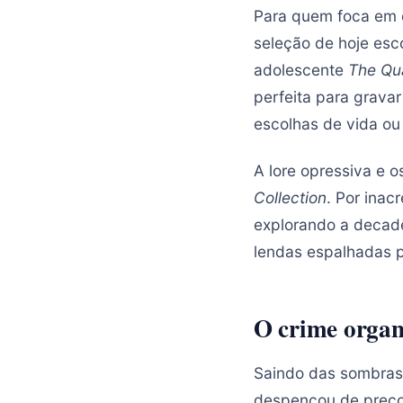
Para quem foca em cr
seleção de hoje esc
adolescente
The Qu
perfeita para grava
escolhas de vida o
A lore opressiva e
Collection
. Por inac
explorando a decadê
lendas espalhadas 
O crime organ
Saindo das sombras 
despencou de preço.