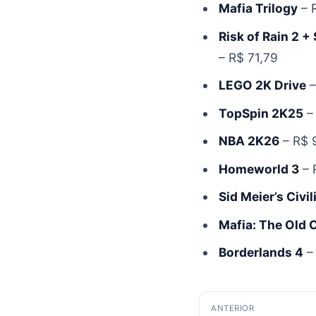
Mafia Trilogy
– 
Risk of Rain 2 +
– R$ 71,79
LEGO 2K Drive
–
TopSpin 2K25
– 
NBA 2K26
– R$ 
Homeworld 3
– 
Sid Meier’s Civil
Mafia: The Old 
Borderlands 4
–
Navegação
ANTERIOR