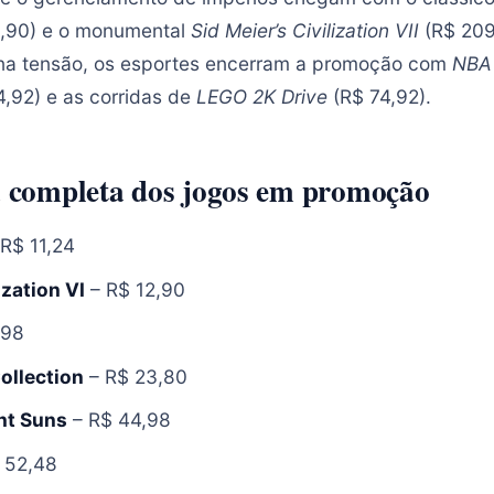
,90) e o monumental
Sid Meier’s Civilization VII
(R$ 209
o na tensão, os esportes encerram a promoção com
NBA
,92) e as corridas de
LEGO 2K Drive
(R$ 74,92).
ta completa dos jogos em promoção
R$ 11,24
ization VI
– R$ 12,90
,98
ollection
– R$ 23,80
ht Suns
– R$ 44,98
 52,48