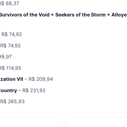
R$ 68,37
 Survivors of the Void + Seekers of the Storm + Alloy
 R$ 74,92
R$ 74,92
99,97
R$ 114,95
ization VII
– R$ 209,94
Country
– R$ 231,92
 R$ 265,93