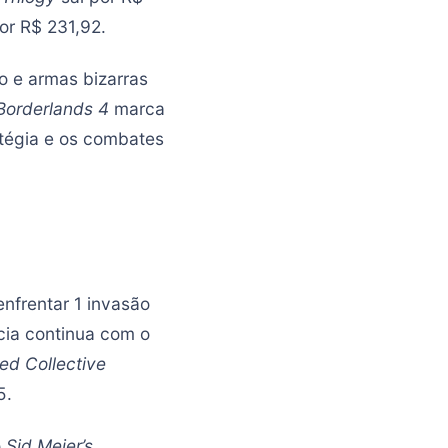
or R$ 231,92.
ro e armas bizarras
Borderlands 4
marca
atégia e os combates
enfrentar 1 invasão
ncia continua com o
yed Collective
5.
o
Sid Meier’s