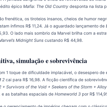
nédito épico
Mafia: The Old Country
desponta na lista p
ão frenética, os tiroteios insanos, cheios de humor neg
stam ínfimos R$ 11,24. Já o aguardado lançamento de
,93. O lado mais sombrio da Marvel brilha com a estr
Marvel’s Midnight Suns
custando R$ 44,98.
itiva, simulação e sobrevivência
com 1 toque de dificuldade implacável, o desespero de 
 2
cai para R$ 16,98. A ficção científica de sobrevivê
 2 + Survivors of the Void + Seekers of the Storm + Allo
, e as batalhas espaciais de
Homeworld 3
por R$ 114,9
a e o gerenciamento de impérios chegam com o clássic