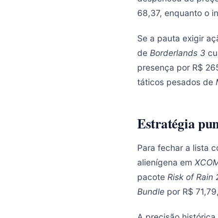
68,37, enquanto o i
Se a pauta exigir aç
de
Borderlands 3
cu
presença por R$ 265
táticos pesados de
Estratégia pun
Para fechar a lista 
alienígena em
XCOM
pacote
Risk of Rain
Bundle
por R$ 71,79
A precisão históric