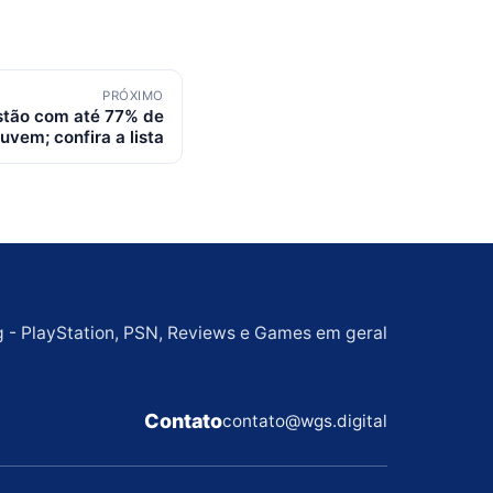
PRÓXIMO
estão com até 77% de
vem; confira a lista
g - PlayStation, PSN, Reviews e Games em geral
Contato
contato@wgs.digital