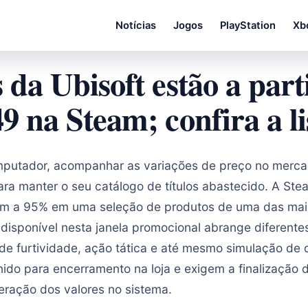
Notícias
Jogos
PlayStation
Xb
s da Ubisoft estão a part
49 na Steam; confira a li
mputador, acompanhar as variações de preço no mercad
para manter o seu catálogo de títulos abastecido. A St
m a 95% em uma seleção de produtos de uma das mai
o disponível nesta janela promocional abrange diferente
e furtividade, ação tática e até mesmo simulação de c
ido para encerramento na loja e exigem a finalização 
eração dos valores no sistema.