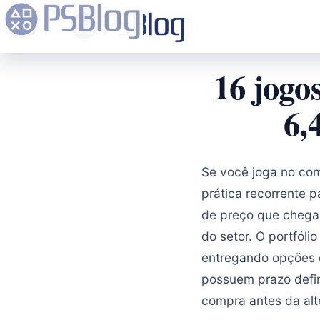
16 jogo
6,
Se você joga no co
prática recorrente 
de preço que chega
do setor. O portfóli
entregando opções d
possuem prazo defin
compra antes da alt