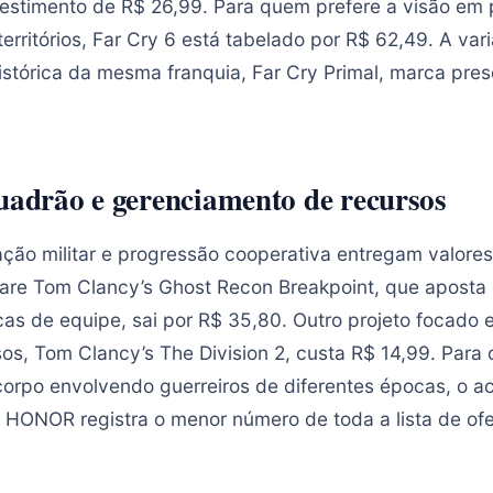
vestimento de R$ 26,99. Para quem prefere a visão em
territórios, Far Cry 6 está tabelado por R$ 62,49. A var
istórica da mesma franquia, Far Cry Primal, marca pres
quadrão e gerenciamento de recursos
ção militar e progressão cooperativa entregam valores
ware Tom Clancy’s Ghost Recon Breakpoint, que apost
cas de equipe, sai por R$ 35,80. Outro projeto focado 
sos, Tom Clancy’s The Division 2, custa R$ 14,99. Para
corpo envolvendo guerreiros de diferentes épocas, o a
 HONOR registra o menor número de toda a lista de ofe