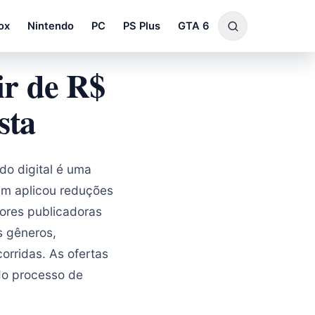
ox
Nintendo
PC
PS Plus
GTA 6
ir de R$
sta
o digital é uma
eam aplicou reduções
ores publicadoras
s gêneros,
orridas. As ofertas
do processo de