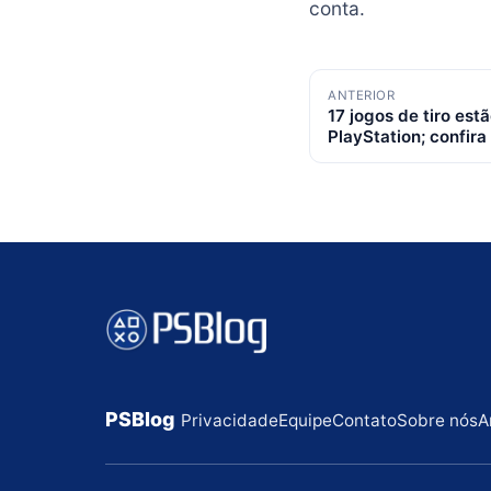
conta.
Navegação
ANTERIOR
17 jogos de tiro est
de
PlayStation; confira 
posts
PSBlog
Privacidade
Equipe
Contato
Sobre nós
A