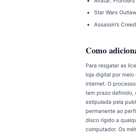
Avatar: Frontier
Star Wars Outlaw
Assassin’s Cree
Como adiciona
Para resgatar as li
loja digital por mei
internet. O process
tem prazo definido,
estipulada pela pub
permanente ao perfi
disco rígido a qua
computador. Os mét