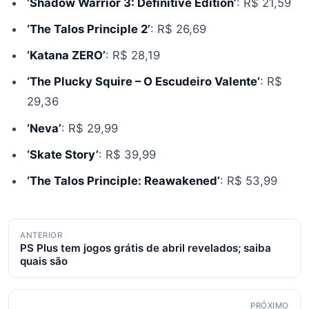
‘Shadow Warrior 3: Definitive Edition’
: R$ 21,59
‘The Talos Principle 2’
: R$ 26,69
‘Katana ZERO’
: R$ 28,19
‘The Plucky Squire – O Escudeiro Valente’
: R$
29,36
‘Neva’
: R$ 29,99
‘Skate Story’
: R$ 39,99
‘The Talos Principle: Reawakened’
: R$ 53,99
Navegação
ANTERIOR
PS Plus tem jogos grátis de abril revelados; saiba
de
quais são
posts
PRÓXIMO