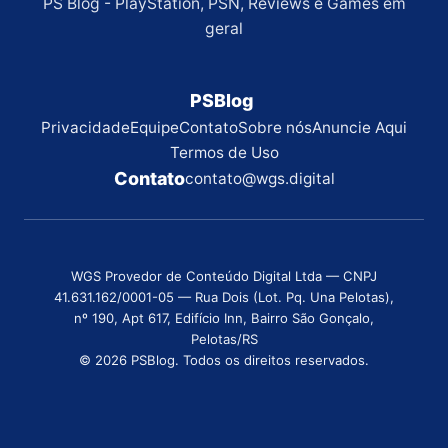
PS Blog - PlayStation, PSN, Reviews e Games em
geral
PSBlog
Privacidade
Equipe
Contato
Sobre nós
Anuncie Aqui
Termos de Uso
Contato
contato@wgs.digital
WGS Provedor de Conteúdo Digital Ltda — CNPJ
41.631.162/0001-05 — Rua Dois (Lot. Pq. Una Pelotas),
nº 190, Apt 617, Edifício Inn, Bairro São Gonçalo,
Pelotas/RS
© 2026 PSBlog. Todos os direitos reservados.