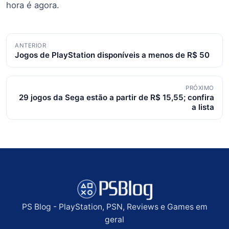
hora é agora.
Navegação
ANTERIOR
Jogos de PlayStation disponíveis a menos de R$ 50
de
posts
PRÓXIMO
29 jogos da Sega estão a partir de R$ 15,55; confira
a lista
PS Blog - PlayStation, PSN, Reviews e Games em
geral