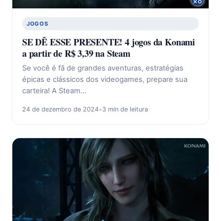
JOGOS
SE DÊ ESSE PRESENTE! 4 jogos da Konami
a partir de R$ 3,39 na Steam
Se você é fã de grandes aventuras, estratégias
épicas e clássicos dos videogames, prepare sua
carteira! A Steam…
24 de dezembro de 2024
•
3 min de leitura