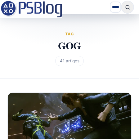
TAG
GOG
41 artigos