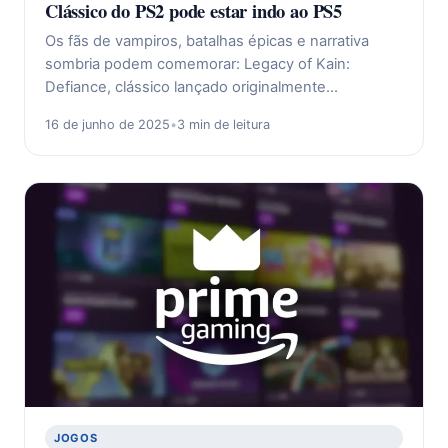
Clássico do PS2 pode estar indo ao PS5
Os fãs de vampiros, batalhas épicas e narrativa
sombria podem comemorar: Legacy of Kain:
Defiance, clássico lançado originalmente…
16 de junho de 2025
•
3 min de leitura
JOGOS