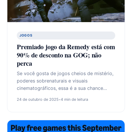
JOGOS
Premiado jogo da Remedy está com
90% de desconto na GOG; não
perca
Se você gosta de jogos cheios de mistério,
poderes sobrenaturais e visuais
cinematográficos, essa é a sua chance…
24 de outubro de 2025
•
4 min de leitura