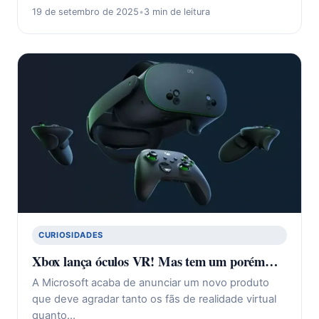
19 de setembro de 2025
•
3 min de leitura
CURIOSIDADES
Xbox lança óculos VR! Mas tem um porém…
A Microsoft acaba de anunciar um novo produto
que deve agradar tanto os fãs de realidade virtual
quanto…