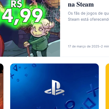
na Steam
Os fãs de jogos de q
Steam está oferecend
17 de março de 2025
•
2 min