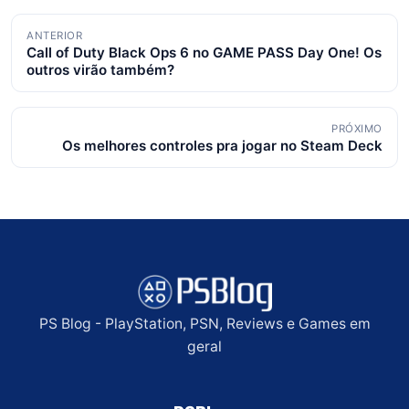
Navegação
ANTERIOR
Call of Duty Black Ops 6 no GAME PASS Day One! Os
de
outros virão também?
posts
PRÓXIMO
Os melhores controles pra jogar no Steam Deck
PS Blog - PlayStation, PSN, Reviews e Games em
geral